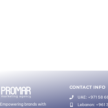
B9 Game in Paki
and rewards.153
Exploring B9 Game in Pakistan Betting Tour
Ultimate Betting Experience Why B9 Game is
Thrilling Events and Win Big with B9 Game 
CONTACT INFO
UAE: +971 58 6
Empowering brands with
Lebanon: +961 