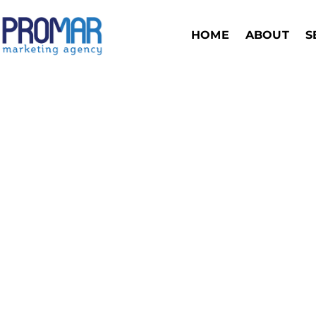
HOME
ABOUT
S
Online Casino Po
Online Pokies Australia – Tips and Strategie
Advanced Strategies for Winning Big Maximizi
rise of online casinos, it’s easier than […]
Bsta online casi
roulette.506
Bästa online casino spel – guide till slots, b
blackjack Optimerade tips för rolettspelare O