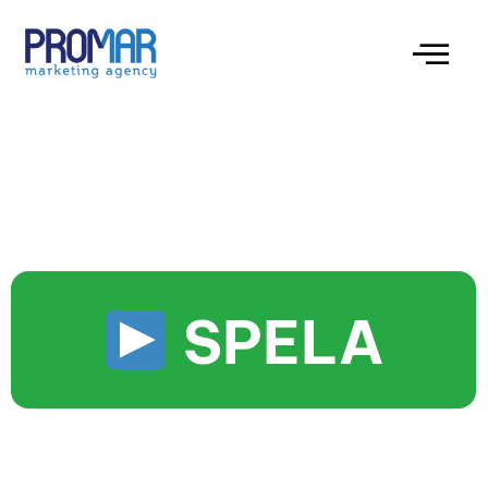
Bästa online casino
spel – guide till slots,
blackjack och roulette
SPELA
Содержимое