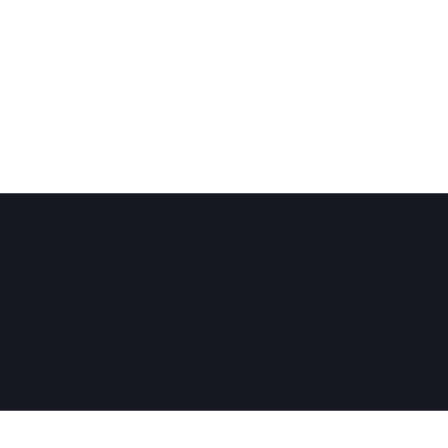
n.
uired fields are marked
*