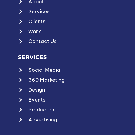
About
Services
Clients
work
Contact Us
SERVICES
Social Media
360 Marketing
Design
Events
Production
Advertising