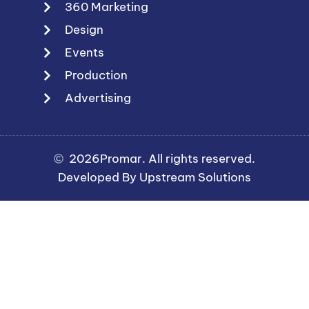
360 Marketing
Design
Events
Production
Advertising
2026
Promar. All rights reserved.
Developed By Upstream Solutions