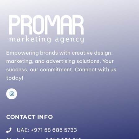
Empowering brands with creative design,
marketing, and advertising solutions. Your
success, our commitment. Connect with us
today!
CONTACT INFO
UAE: +971 58 685 5733