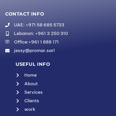
CONTACT INFO
UAE: +971 58 685 5733
Lebanon: +961 3 250 310
Office:+961 1 888 171
jessy@promar.sarl
USEFUL INFO
Home
About
Services
Clients
work