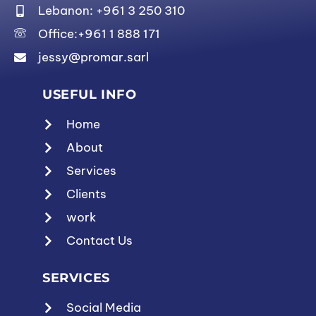
Lebanon: +961 3 250 310
Office:+961 1 888 171
jessy@promar.sarl
USEFUL INFO
Home
About
Services
Clients
work
Contact Us
SERVICES
Social Media