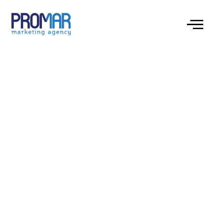
Uğurunu sınayan yol: Toyuq yolunda risklə
balans tap!
Oyunun Məqsədi və Qayda-Qanunları
Risklərin Qiymətləndirilməsi və Strateji Oyun
Oyunun Psixoloji Aspektləri
Müasir Texnologiyalar və Oyunun İnkişafı
Uğurunu sınayan yol:
Toyuq yolunda risklə
balans tap!