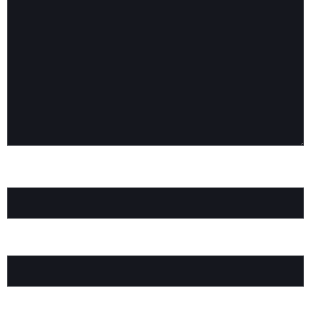
NAME
*
EMAIL
*