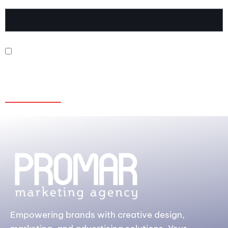
WEBSITE
SAVE MY NAME, EMAIL, AND WEBSITE IN THIS BROWSER FOR
THE NEXT TIME I COMMENT.
Empowering brands with creative design,