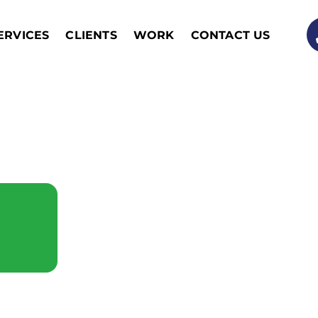
ERVICES
CLIENTS
WORK
CONTACT US
nos en Ligne (20
égaux