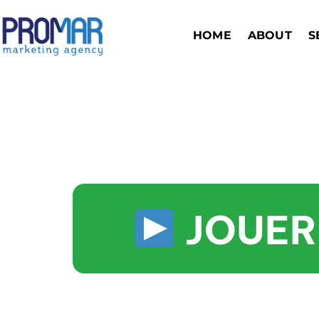
HOME
ABOUT
S
Top 10 Casi
Fiables & L
JOUER
Содержимое