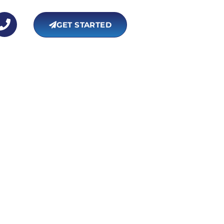
GET STARTED
25) – Sites