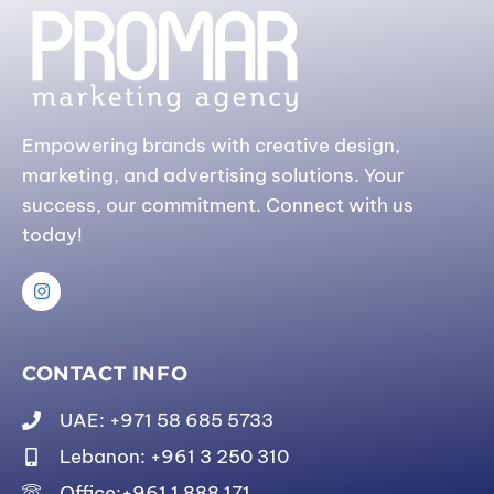
Empowering brands with creative design,
marketing, and advertising solutions. Your
success, our commitment. Connect with us
today!
CONTACT INFO
UAE: +971 58 685 5733
Lebanon: +961 3 250 310
Office:+961 1 888 171