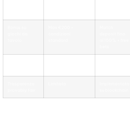
RTP medio
(spesso
dichiarato)
Bonus su
Max €200 +
Match
giochi da
condizioni
deposit fino
tavolo
standard
al 150 % + free
bets
Supporto
Italiano
Multilingue
clienti
obbligatorio
con chat live
Trasparenza
Limitata
Implementata
provably fair
su blockchain
Gli operatori non‑AAMS hanno sfruttato questa
flessibilità per introdurre versioni multivaluta del
gioco ed eventi live streaming dove gli dealer reali
interagiscono con la community globale, creando