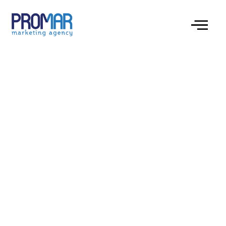
Slotmafia Casino ist ein deutschsprachiges Online
Casino, das sich an Spieler aus Deutschland richtet.
Auf der Startseite wird sofort ein großzügiger
Willkommensbonus beworben, zudem gibt es einen
Bonus ohne Einzahlung für Neukunden, die sich
gleich anmelden. Das Design ist modern, die
Navigation klar strukturiert und die Farbwahl wirkt
gleichzeitig verspielt und vertrauenswürdig.
Für Einsteiger ist das Registrierungsformular leicht
verständlich: Name, E‑Mail und ein sicheres
Passwort reichen aus. Nach Bestätigung der E‑Mail
kann man sofort mit dem Spielen beginnen – sogar