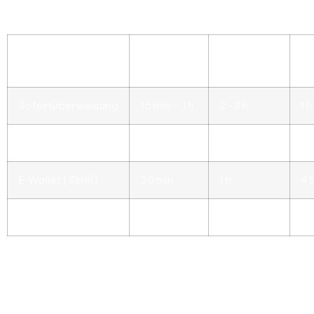
Werktage, besonders bei Kreditkarten.
Zahlungsmethode
Slotlounge
Konkurrenz
Ko
Casino
A
Sofortüberweisung
15 min – 1 h
2–3 h
1 h
Kreditkarte
24 h
48 h
24
E‑Wallet (Skrill)
30 min
1 h
45
Bitcoin
10 min
30 min
20
Gebührenfreie Ein- und Auszahlungen
Alle gängigen Methoden sind bei Slotlounge Casino
gebührenfrei. Das ist ein klarer Vorteil gegenüber