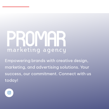
Empowering brands with creative design,
marketing, and advertising solutions. Your
success, our commitment. Connect with us
today!