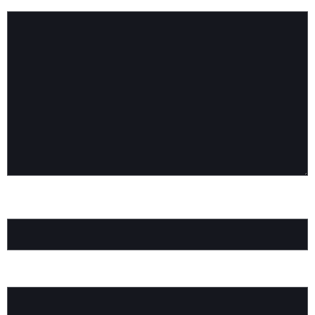
COMMENT
*
NAME
*
EMAIL
*