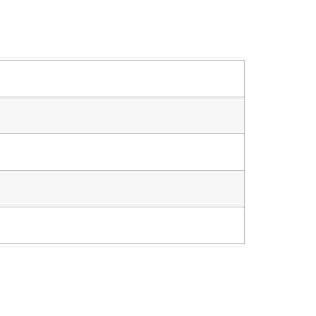
o
emo do fortune dragon hatch demo. Esses