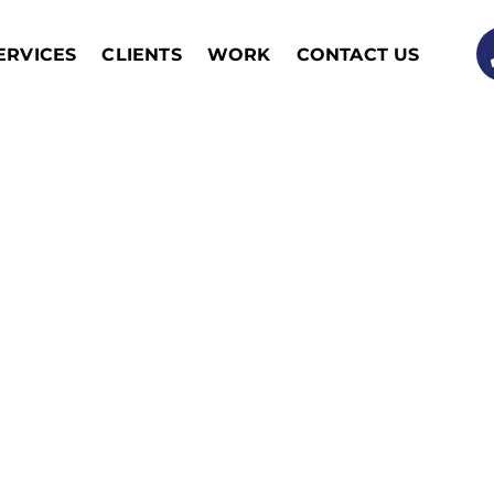
ERVICES
CLIENTS
WORK
CONTACT US
o Fortune Dragon Hatch e o Caminho para Tesouros Épico
Demonstração?
is
ração
s
emonstração
os Especiais
eis
cestrais Revel