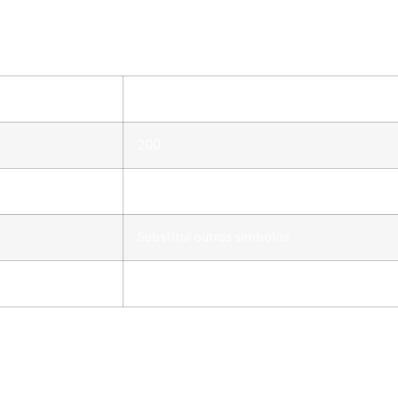
500
200
100
Substitui outros símbolos
Aciona rodadas bônus
ados e Personalizaçã
vançados que podem melhorar a experiência de jogo na d