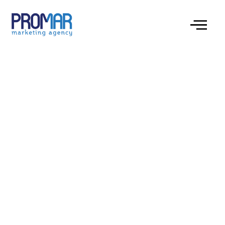
Nel panorama dei casinò online, il Random Number
Generator, più comunemente abbreviato in RNG, è il
motore invisibile che garantisce l’imprevedibilità di
ogni spin, puntata o mano. Senza un algoritmo
affidabile, le slot, la roulette e persino i giochi con
dealer reale perderebbero la loro credibilità,
trasformandosi in semplici macchine di profitto per
gli operatori. La certificazione di questi generatori è
quindi fondamentale: è l’unico modo per
dimostrare, in maniera verificabile, che il risultato di
ogni gioco è davvero casuale e non manipolato.
Per approfondire l’importanza dell’educazione e