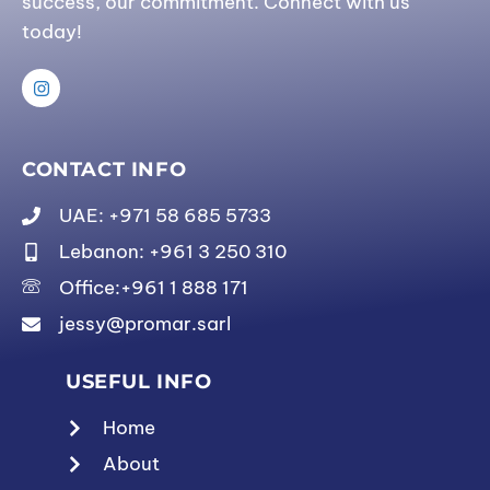
success, our commitment. Connect with us
today!
CONTACT INFO
UAE: +971 58 685 5733
Lebanon: +961 3 250 310
Office:+961 1 888 171
jessy@promar.sarl
USEFUL INFO
Home
About