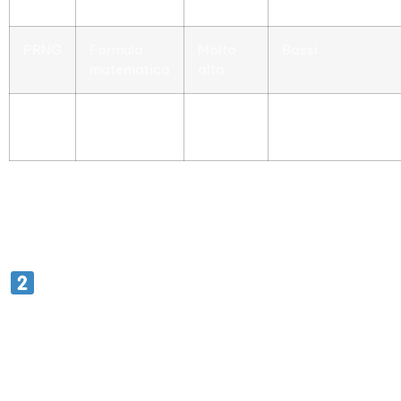
RNG
PRNG
Formula
Molto
Bassi
matematica
alta
TRNG
Fenomeni
Media
Elevati
fisici
In sintesi, l’RNG è il “cuore” che pompa vita digitale
nei giochi, garantendo che ogni spin, ogni mano e
ogni lancio di dado siano imprevedibili e equi.
Il processo di certificazione:
chi controlla e come
funziona – (300 parole)
Le autorità di certificazione indipendenti sono le