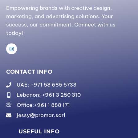
Empowering brands with creative design,
marketing, and advertising solutions. Your
success, our commitment. Connect with us
today!
CONTACT INFO
UAE: +971 58 685 5733
Lebanon: +961 3 250 310
Office:+961 1 888 171
jessy@promar.sarl
USEFUL INFO