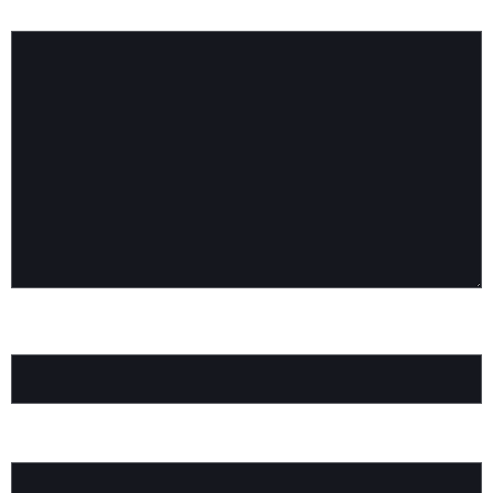
COMMENT
*
NAME
*
EMAIL
*