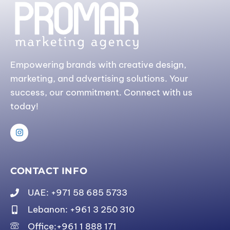
Empowering brands with creative design,
marketing, and advertising solutions. Your
success, our commitment. Connect with us
today!
CONTACT INFO
UAE: +971 58 685 5733
Lebanon: +961 3 250 310
Office:+961 1 888 171