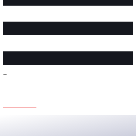
EMAIL
*
WEBSITE
SAVE MY NAME, EMAIL, AND WEBSITE IN THIS BROWSER FOR
THE NEXT TIME I COMMENT.