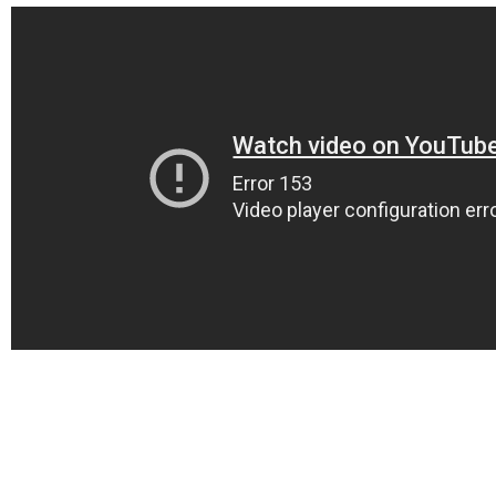
Se connecter à votre compte 7bit Casino est un
processus simple et rapide. Suivez ces étapes :
Visitez la page d’accueil de 7bit Casino.
Cliquez sur le bouton « Connexion » situé en