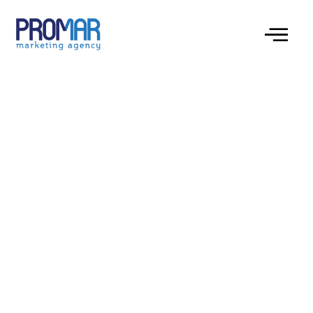
Plongez dans l’univers
captivant du 7bit
casino avec un accès
simplifié
Bienvenue dans le monde fascinant de
7bit Casino
,
où le plaisir du jeu en ligne se marie à une interface
conviviale et moderne. Dans cet article, nous
explorerons les diverses facettes de cette
plateforme, tout en vous guidant à travers le
processus de
7bit casino login
. Que vous soyez un