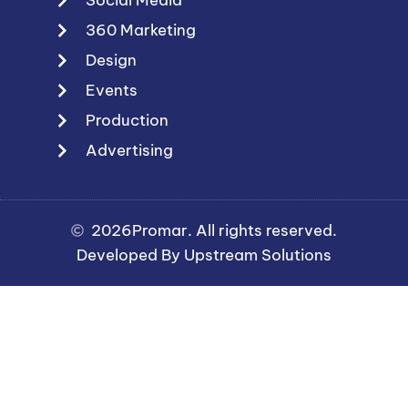
360 Marketing
Design
Events
Production
Advertising
2026
Promar. All rights reserved.
Developed By Upstream Solutions