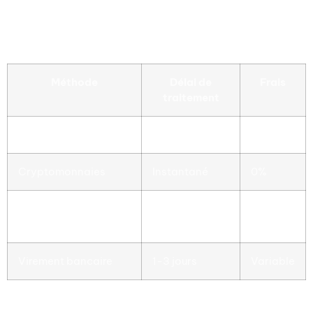
7bit Casino. Voici quelques-unes des méthodes de
paiement disponibles :
Méthode
Délai de
Frais
traitement
Cartes de crédit
Instantané
0%
Cryptomonnaies
Instantané
0%
Porte-monnaie
Instantané
0-5%
électronique
Virement bancaire
1-3 jours
Variable
Vous pouvez choisir la méthode qui vous convient