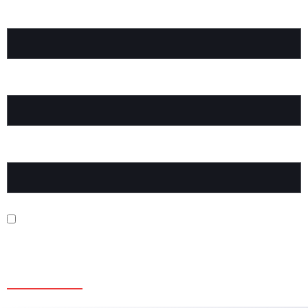
NAME
*
EMAIL
*
WEBSITE
SAVE MY NAME, EMAIL, AND WEBSITE IN THIS BROWSER FOR
THE NEXT TIME I COMMENT.