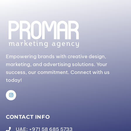
Empowering brands with creative design,
marketing, and advertising solutions. Your
success, our commitment. Connect with us
today!
CONTACT INFO
UAE: +971 58 685 5733