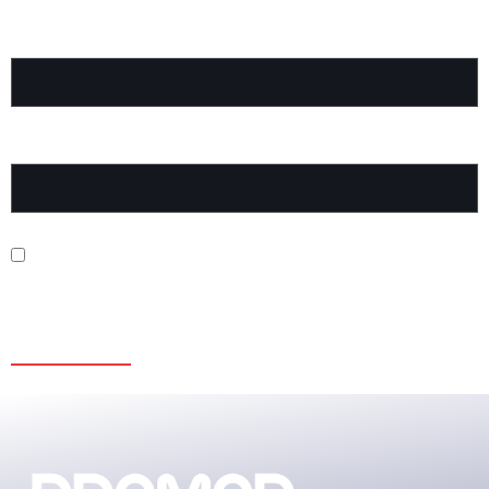
EMAIL
*
WEBSITE
SAVE MY NAME, EMAIL, AND WEBSITE IN THIS BROWSER FOR
THE NEXT TIME I COMMENT.