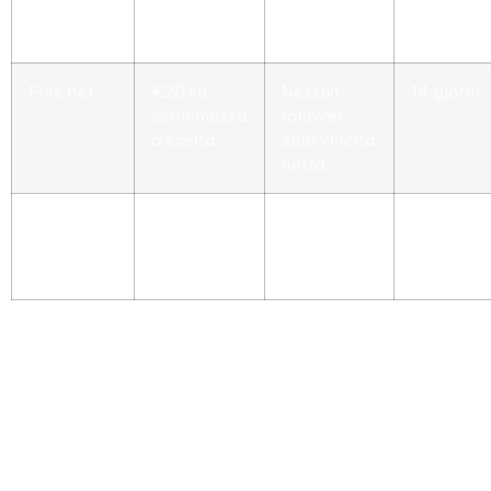
ricarica
casinò
settimanale
Free bet
€20 su
Nessun
14 giorni
scommessa
rollover,
a scelta
solo vincita
netta
Cash‑back
10 % delle
Nessun
Settiman
perdite
rollover
settimanali
Il termine “wagering” (o rollover) indica il numero di
volte che il valore del bonus deve essere
scommesso prima di poter prelevare le vincite. Un
bonus con 15x di wagering su €500 richiede €7.500
di scommesse totali, quindi è cruciale scegliere
offerte con un rapporto rischio‑premio equilibrato.