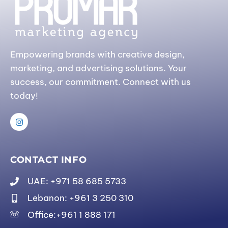
Empowering brands with creative design,
marketing, and advertising solutions. Your
success, our commitment. Connect with us
today!
CONTACT INFO
UAE: +971 58 685 5733
Lebanon: +961 3 250 310
Office:+961 1 888 171