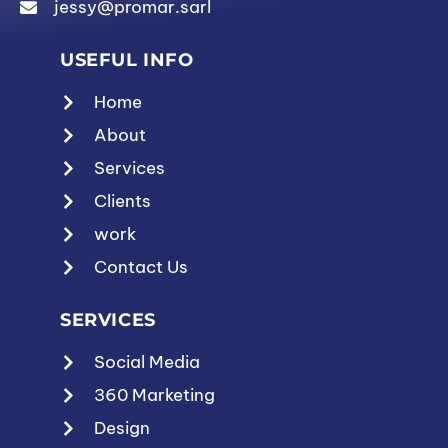
jessy@promar.sarl
USEFUL INFO
Home
About
Services
Clients
work
Contact Us
SERVICES
Social Media
360 Marketing
Design