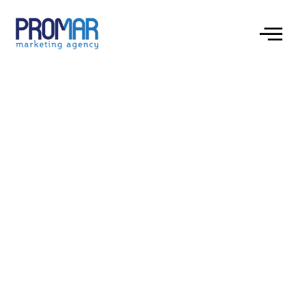
La stagione NBA sta entrando nella fase più
emozionante dell’anno: i playoff. Le squadre migliori
si sfidano in serie al meglio dei sette incontri, i tifosi
riempiono gli arena e le scommesse online
esplodono. Parallelamente, i casinò online
intensificano le loro promozioni, offrendo bonus che
promettono di moltiplicare i depositi e di restituire
parte delle perdite.
Scopri i migliori bonus su
casino non aams
, il sito di
recensioni che confronta le offerte dei migliori
casinò online esteri e ti aiuta a scegliere le slot non
AAMS più vantaggiose.