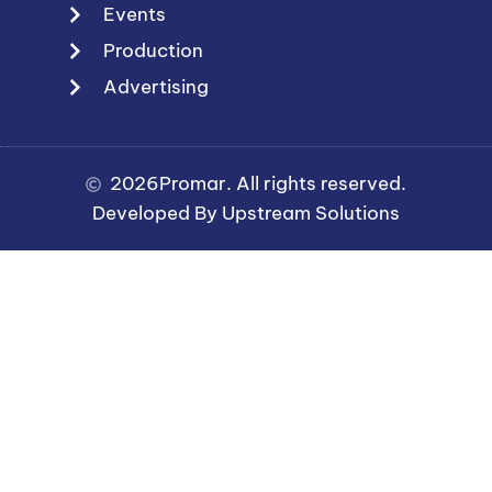
Events
Production
Advertising
2026
Promar. All rights reserved.
Developed By Upstream Solutions