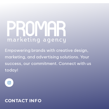
Empowering brands with creative design,
marketing, and advertising solutions. Your
success, our commitment. Connect with us
today!
CONTACT INFO