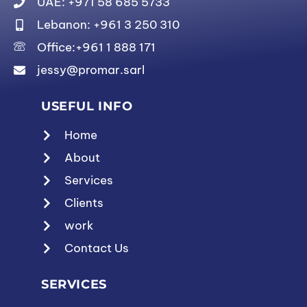
UAE: +971 58 685 5733
Lebanon: +961 3 250 310
Office:+961 1 888 171
jessy@promar.sarl
USEFUL INFO
Home
About
Services
Clients
work
Contact Us
SERVICES