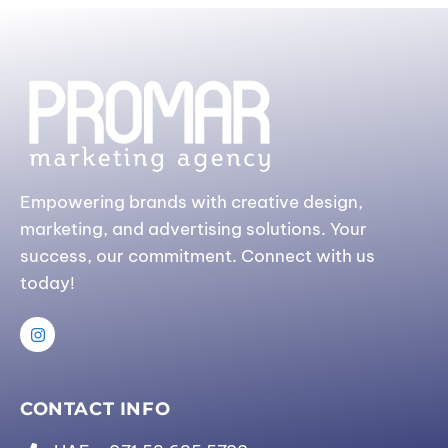
Empowering brands with creative design,
marketing, and advertising solutions. Your
success, our commitment. Connect with us
today!
CONTACT INFO