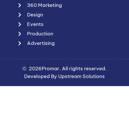
360 Marketing
Design
Events
Production
Advertising
2026
Promar. All rights reserved.
Developed By Upstream Solutions