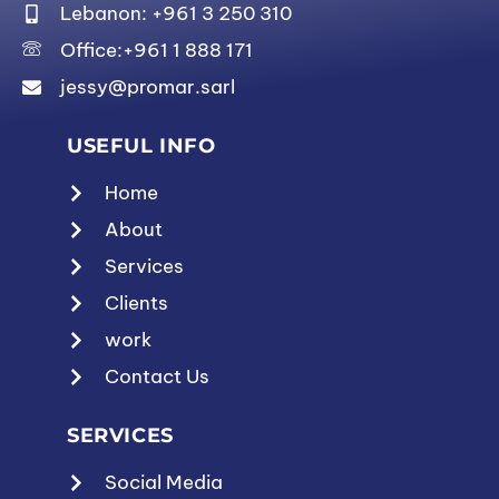
Lebanon: +961 3 250 310
Office:+961 1 888 171
jessy@promar.sarl
USEFUL INFO
Home
About
Services
Clients
work
Contact Us
SERVICES
Social Media