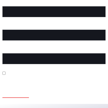
NAME
*
EMAIL
*
WEBSITE
SAVE MY NAME, EMAIL, AND WEBSITE IN THIS BROWSER FOR
THE NEXT TIME I COMMENT.