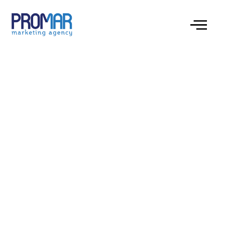
Пеликан казино:
Вашият ключ към
бездепозитен бонус и
незабравими игрални
моменти
Въведение в Пеликан Казино
Какво представлява бездепозитният бонус?
Предимствата на Пеликан Казино
Игри, които можете да опитате