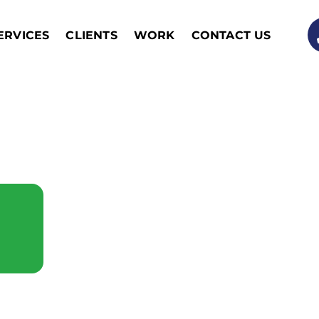
ERVICES
CLIENTS
WORK
CONTACT US
ino – bezpiecz
ochrona graczy