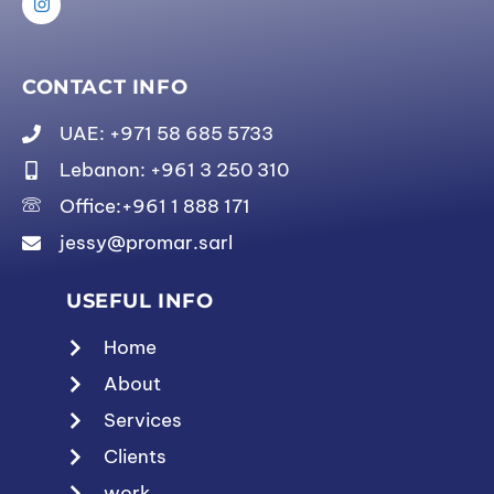
CONTACT INFO
UAE: +971 58 685 5733
Lebanon: +961 3 250 310
Office:+961 1 888 171
jessy@promar.sarl
USEFUL INFO
Home
About
Services
Clients
work