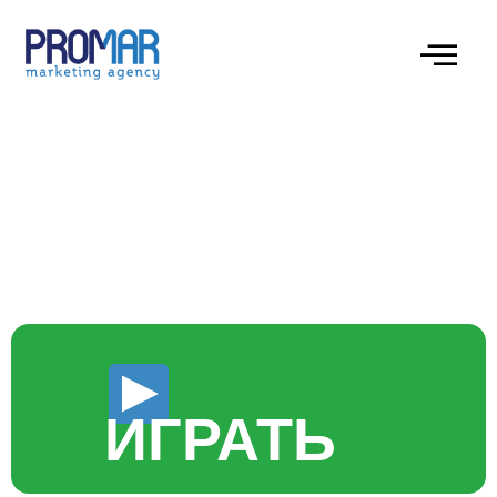
Пинко казино –
Официальный сайт
Pinco Casino вход на
зеркало
ИГРАТЬ