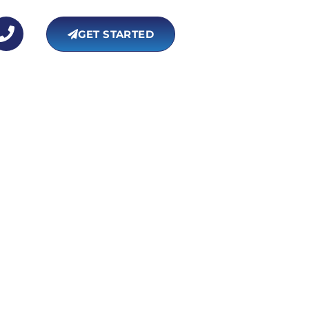
GET STARTED
ves pendant la période des fêtes. Entre les
cherchant à profiter d’une atmosphère plus
ximiser leurs profits sans prendre de risques
 et profiter plus longtemps des promotions
es qui listent les meilleures conditions de
uis nous rappellerons les règles essentielles
ise optimisées, adapter votre jeu aux
strerons le tout avec des études de cas