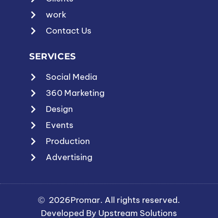
work
Contact Us
SERVICES
Social Media
360 Marketing
Design
Events
Production
Advertising
2026
Promar. All rights reserved.
Developed By Upstream Solutions