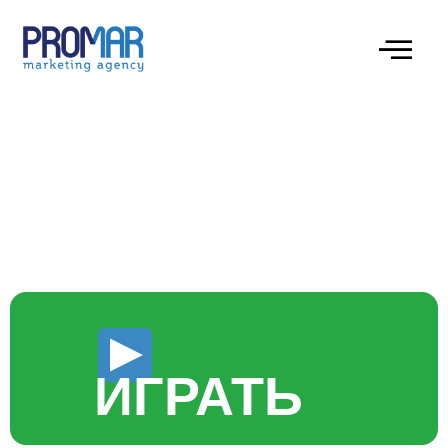
Mostbet зеркало
рабочее – Вход на
официальный сайт
Мостбет
ИГРАТЬ