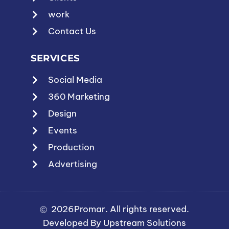
work
Contact Us
SERVICES
Social Media
360 Marketing
Design
Events
Production
Advertising
2026
Promar. All rights reserved.
Developed By Upstream Solutions