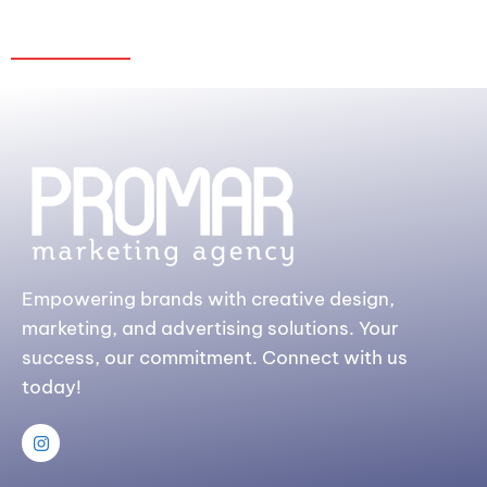
Empowering brands with creative design,
marketing, and advertising solutions. Your
success, our commitment. Connect with us
today!