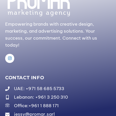
Empowering brands with creative design,
marketing, and advertising solutions. Your
success, our commitment. Connect with us
today!
CONTACT INFO
UAE: +971 58 685 5733
Lebanon: +961 3 250 310
Office:+961 1 888 171
jessy@promar.sarl