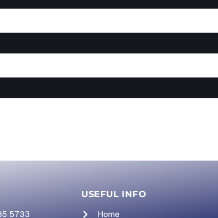
OWSER FOR THE NEXT TIME I COMMENT.
USEFUL INFO
85 5733
Home