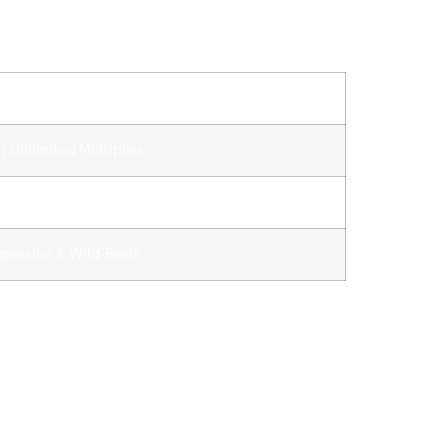
Besonderes Feature
t Unlimited Multiplier
er für 15 Free Spins
ression & Wild‑Reels
rhältst du sofort 1 000 € Gewinn – bevor du