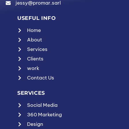
jessy@promar.sarl
USEFUL INFO
Home
About
Services
Clients
work
Contact Us
SERVICES
Social Media
360 Marketing
Design