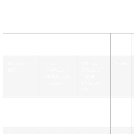
Anche la latenza influisce sull’esperienza di gioco;
una differenza di 100 ms può cambiare il risultato di
una puntata rapida alla roulette.
Dispositivo
CPU / SoC
GPU /
RAM
Integrated
Desktop
Intel
NVIDIA
16 GB
(PC)
i7‑9700K /
RTX 3060
AMD Ryzen
/ AMD
7 5800X
RX 6700
XT
Laptop
Intel
NVIDIA
8 GB
gaming
i5‑12500H
GTX 1660
Ti