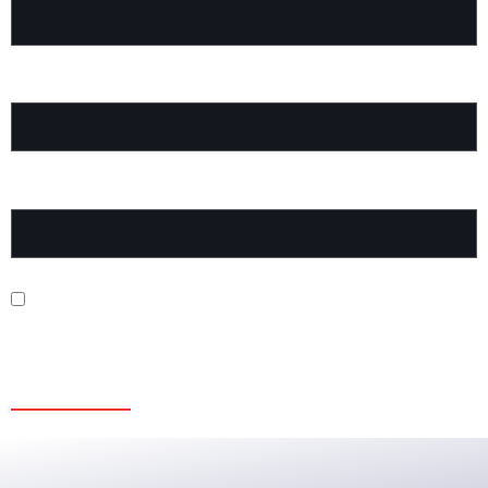
EMAIL
*
WEBSITE
SAVE MY NAME, EMAIL, AND WEBSITE IN THIS BROWSER FOR
THE NEXT TIME I COMMENT.