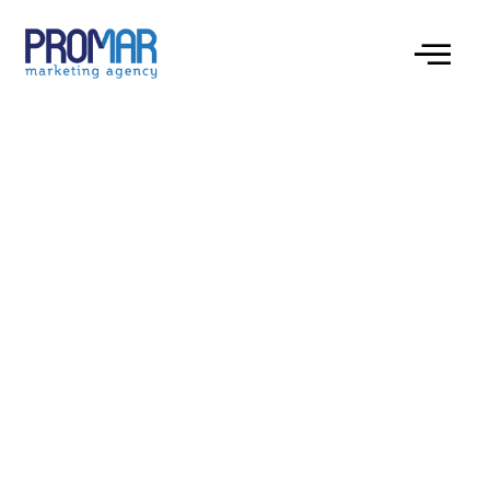
Negli ultimi cinque anni il mercato dei casinò online è
esploso, passando da una nicchia di appassionati a
un vero fenomeno di massa. Tra le innovazioni più
amate troviamo i giochi con croupier dal vivo, dove
la roulette, il blackjack e il baccarat vengono
trasmessi in tempo reale da studi professionali
sparsi per il mondo. Questa modalità consente di
percepire l’atmosfera di una sala reale, con la
possibilità di interagire tramite chat testuale o
vocale, senza dover viaggiare.
Se vuoi approfondire le migliori piattaforme e
confrontare le offerte più vantaggiose, ti