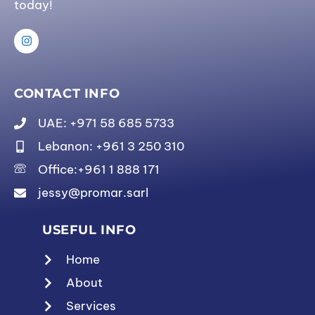
today!
CONTACT INFO
UAE: +971 58 685 5733
Lebanon: +961 3 250 310
Office:+961 1 888 171
jessy@promar.sarl
USEFUL INFO
Home
About
Services