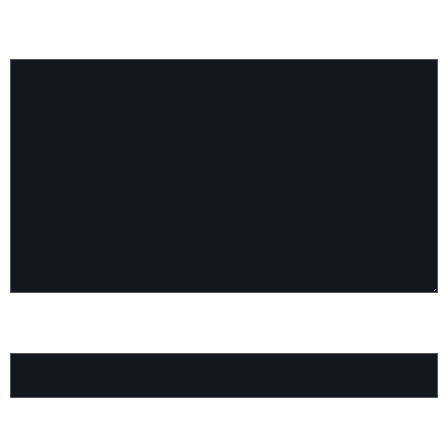
COMMENT
*
NAME
*
EMAIL
*