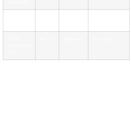
Beanstalk
Devil in
96,8 %
Haute
Multiplier
Heaven
Stack
1429
98,6 %
Moyenne
Free Spins
Uncharted
Seas
Mega Joker : grâce au supermeter, les joueurs
peuvent miser 5 € pour accéder à un mode à
99 % RTP, idéal pour les sessions longues à
faible risque.
Blood Suckers : le bonus de tours gratuits
active un multiplicateur de 2 x, renforçant la
rentabilité même avec de petites mises.
Jack and the Beanstalk : les Walking Wilds se