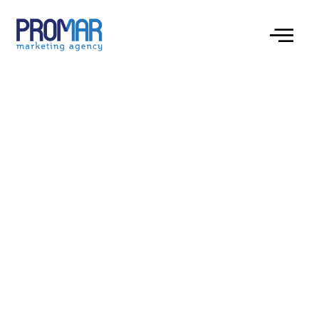
Les sports virtuels sont apparus comme une
réponse moderne aux exigences de disponibilité
constante des joueurs en ligne. Grâce à des
serveurs qui simulent football, courses hippiques,
courses de voitures ou même combats de MMA, il
est possible de placer un pari à toute heure du jour
et de la nuit, sans attendre le calendrier réel d’un
événement sportif. Cette accessibilité 24/7 crée un
flux continu de parties, où chaque seconde peut
devenir l’occasion d’un gain.
Parallèlement, les jackpots représentent le facteur
différenciant qui attire les parieurs en ligne vers ces