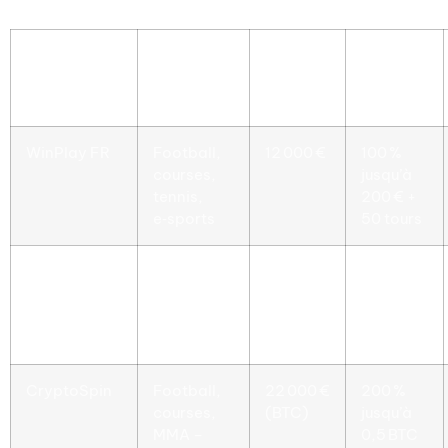
Plateforme
Catalogue
Taille du
Bonus
de sports
jackpot
d’accueil
moyen
WinPlay FR
Football,
12 000 €
100 %
courses,
jusqu’à
tennis,
200 € +
e‑sports
50 tours
GlobalBet
25 sports,
18 000 €
150 %
International
y compris
jusqu’à
courses de
300 €
drones
CryptoSpin
Football,
22 000 €
200 %
courses,
(BTC)
jusqu’à
MMA –
0,5 BTC