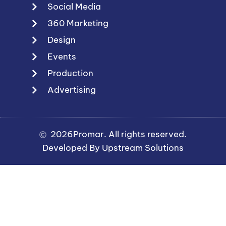
Social Media
360 Marketing
Design
Events
Production
Advertising
2026
Promar. All rights reserved.
Developed By Upstream Solutions