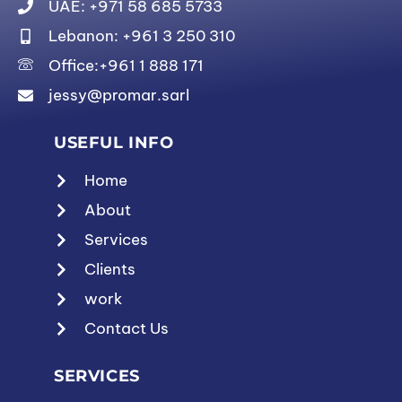
UAE: +971 58 685 5733
Lebanon: +961 3 250 310
Office:+961 1 888 171
jessy@promar.sarl
USEFUL INFO
Home
About
Services
Clients
work
Contact Us
SERVICES