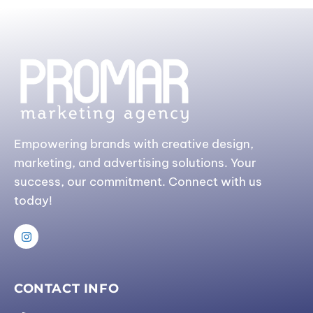
Empowering brands with creative design,
marketing, and advertising solutions. Your
success, our commitment. Connect with us
today!
CONTACT INFO