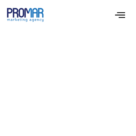
LÉpreuve Dorée : Mettez vos nerfs à rude
épreuve avec chicken road game avis, un
divertissement captivant offrant un RTP
exceptionnel de 98% et des défis intenses sur
quatre niveaux de difficulté.
L’Attrait Principal : Un Gameplay Simple et
Addictif
Les Différents Niveaux de Difficulté : Un Défi à
la Mesure
Bonus et Obstacles : Pimenter l’Aventure
Le Taux de Retour au Joueur (RTP) : Un Atout
Majeur