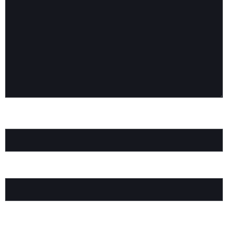
NAME
*
EMAIL
*
WEBSITE