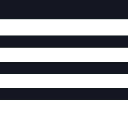
OWSER FOR THE NEXT TIME I COMMENT.