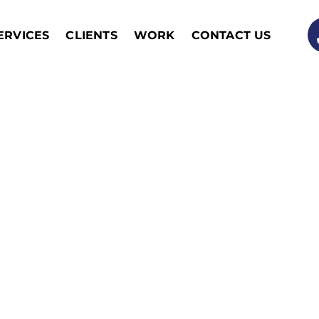
ERVICES
CLIENTS
WORK
CONTACT US
no VIP‑Progra
o sichern Sie s
ür Schritt, wie das VIP‑Programm von Lemon Casino funktion
he Voraussetzungen nötig sind, wie Sie Punkte sammeln un
ie das Beste aus Ihrem Willkommensbonus und dem Bonus o
 achten sollten. Am Ende wissen Sie genau, wie Sie das VIP