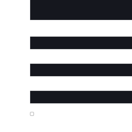
NAME
*
EMAIL
*
WEBSITE
SAVE MY NAME, EMAIL, AND WEBSITE IN THIS BR