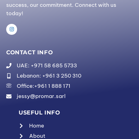
success, our commitment. Connect with us
today!
CONTACT INFO
UAE: +971 58 685 5733
Lebanon: +961 3 250 310
Office:+961 1 888 171
jessy@promar.sarl
USEFUL INFO
Home
About