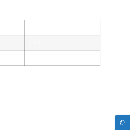
 moyen
Jackpot moyen (€/jeu)
8 200
7 500
t réel de chaque mise. Le Site B, en
généralement mentionnés.