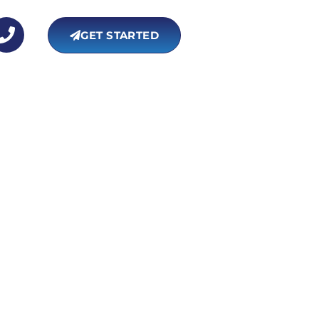
GET STARTED
Pourtant, derrière le chiffre brillant affiché
’arriver dans le pool final. Cette notion
 la plateforme, les frais de licence et les
udget. Un joueur averti sait que le gain
 chaque session. C’est pourquoi la
ion du site. Pour approfondir le sujet, il est
us analyserons leur impact sur les montants
uccessivement la construction du pool, les
progressifs et fixes, puis nous livrerons une