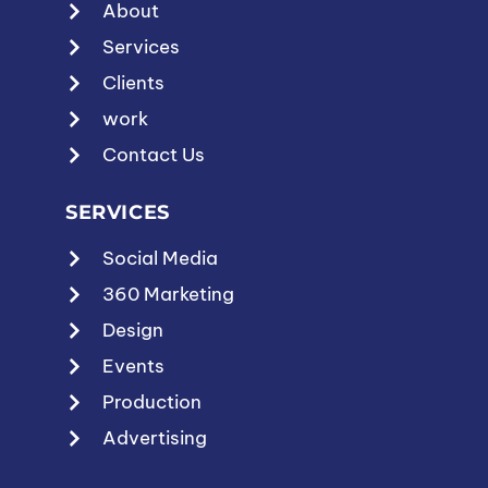
About
Services
Clients
work
Contact Us
SERVICES
Social Media
360 Marketing
Design
Events
Production
Advertising