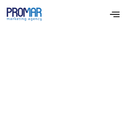
Le marché du casino en ligne vit une période de
croissance sans précédent. En 2023, le volume
mondial des mises a franchi le trillion de dollars,
porté par l’arrivée de nouvelles licences, la
démocratisation du smartphone et l’appétit des
joueurs pour des expériences immersives. Cette
dynamique s’accompagne d’une concurrence
féroce : chaque opérateur cherche à se démarquer,
que ce soit par des taux de retour au joueur (RTP)
élevés, des jackpots progressifs ou des campagnes
publicitaires massives.
Dans ce contexte, les programmes de fidélité, jadis