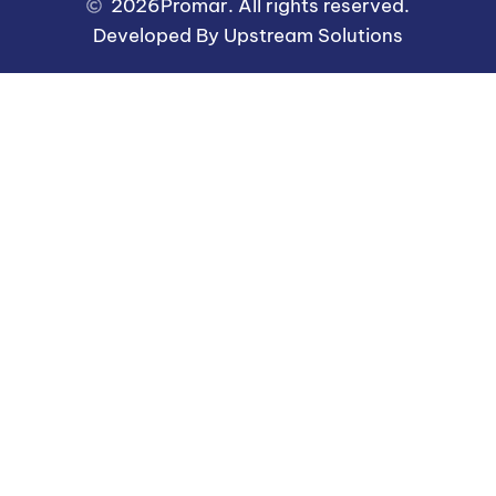
2026
Promar. All rights reserved.
Developed By Upstream Solutions