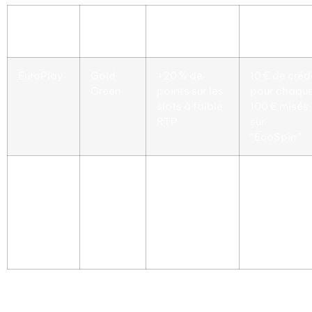
Casino
Niveau
Bonus vert
Exemple d
vert
récompens
EuroPlay
Gold
+20 % de
10 € de créd
Green
points sur les
pour chaqu
slots à faible
100 € misés
RTP
sur
“EcoSpin”
BetFuture
Platinum
Points
0,5 % du
Eco
doublés pour
chiffre
les dons à
d’affaires
“Plant‑a‑Tree”
mensuel
reversé à la
reforestati
Ces deux opérateurs européens ont lancé des tiers
de fidélité spécifiquement dédiés à l’écologie. Leurs