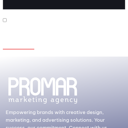
SAVE MY NAME, EMAIL, AND WEBSITE IN THIS BROWSER FOR
THE NEXT TIME I COMMENT.
Empowering brands with creative design,
marketing, and advertising solutions. Your
success, our commitment. Connect with us