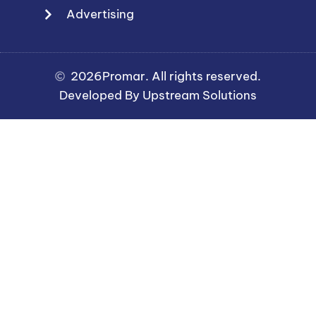
Advertising
2026
Promar. All rights reserved.
Developed By Upstream Solutions