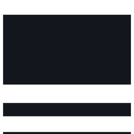
COMMENT
*
NAME
*
EMAIL
*