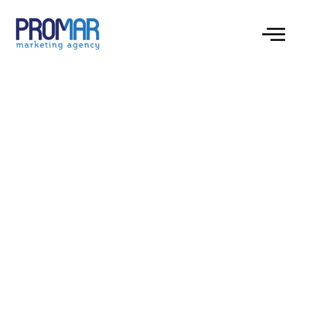
SavaSpin Casino to nowoczesne kasyno online,
które od momentu uruchomienia w 2019 roku
przyciąga graczy z Polski i całej Europy.
Licencjonowane przez Malta Gaming Authority,
platforma spełnia wysokie standardy
bezpieczeństwa i transparentności. Dzięki ponad
4 500 grom od 70 dostawców, w tym bogatej
ofercie automatów, zakładom sportowym oraz
gier na żywo, SavaSpin zyskał reputację
wszechstronnego miejsca rozrywki. Co więcej,
kasyno obsługuje płatności w PLN oraz
kryptowaluty, a nowi gracze mogą skorzystać z
atrakcyjnego bonusu powitalnego i darmowych