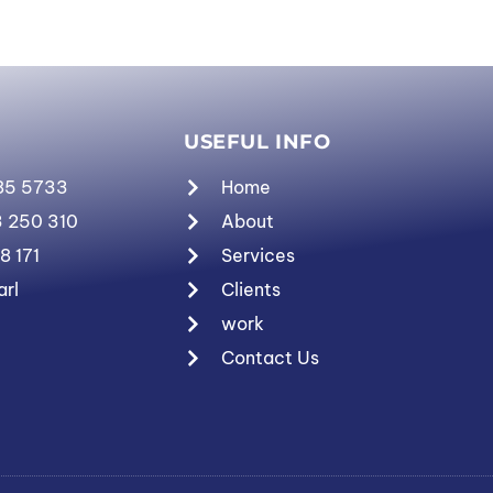
USEFUL INFO
85 5733
Home
3 250 310
About
8 171
Services
rl
Clients
work
Contact Us