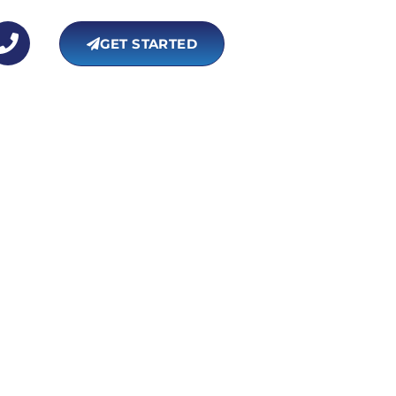
GET STARTED
zują, że Totalcasino Casino oferuje jeden z
ystyki pokazują, że gracze korzystający z
mi bonusami.
ziała jak dodatkowa warstwa ochrony
tórą można od razu wykorzystać w kolejnych
 Casino bonus bez depozytu – tam znajdziesz
asino Casino