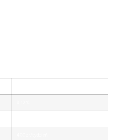
tomaty z jackpotem.
ankrollu. Dzięki temu cashback będzie
 Casino z
Inne popularne kasyno B
8‑12 %
Co 2 tygodnie
400 zł/tydzień