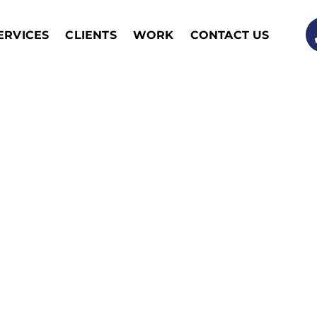
ERVICES
CLIENTS
WORK
CONTACT US
larność systemów zwrotu części przegranych. Badania wyka
lsce, przyspieszając wypłaty i minimalizując ryzyko. Stat
oterminowy zysk nawet o 12 % w porównaniu z tradycyjny
go i podatkowo wolnego rozrywki hazardowej, cashback d
wodzeń, część strat wraca na konto w postaci gotówki, k
zystać z tej oferty, odwiedź stronę i sprawdź TotalCasino
programu.
em cashback w Totalc