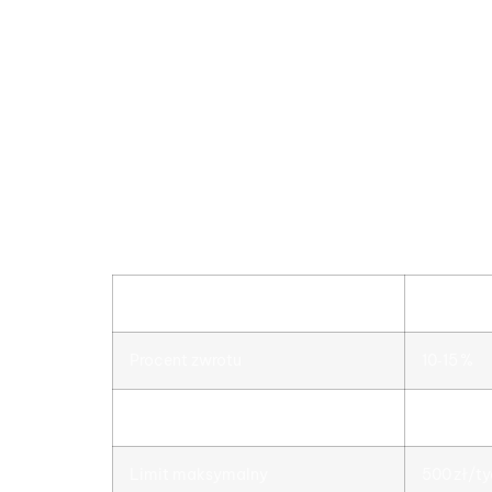
Gra w wybrane gry
– cashback obowią
Śledź zwroty
– w sekcji „Moje bonusy
Expert Tip:
Ustaw limit dziennego strat na 
maksymalnie efektywny, a ryzyko dużych str
Porównanie cas
innymi polskim
Cecha
To
Procent zwrotu
10‑15 %
Częstotliwość
Codzienn
Limit maksymalny
500 zł/ty