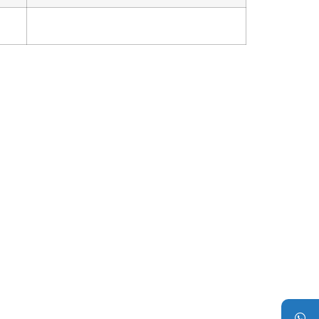
Tak
częstotliwością, co jest kluczowe dla graczy
hbacku
ci strat dzięki cashbackowi.
k w Totalcasino