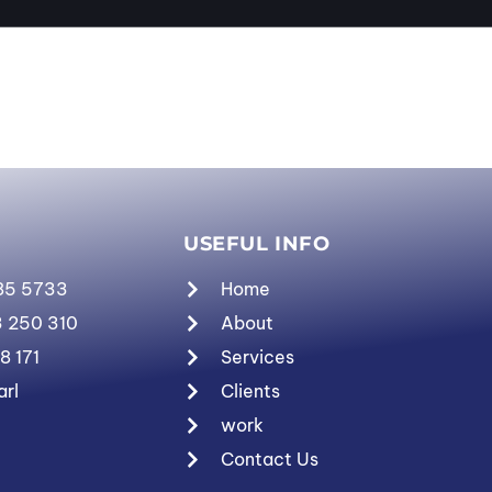
OWSER FOR THE NEXT TIME I COMMENT.
USEFUL INFO
85 5733
Home
3 250 310
About
8 171
Services
rl
Clients
work
Contact Us