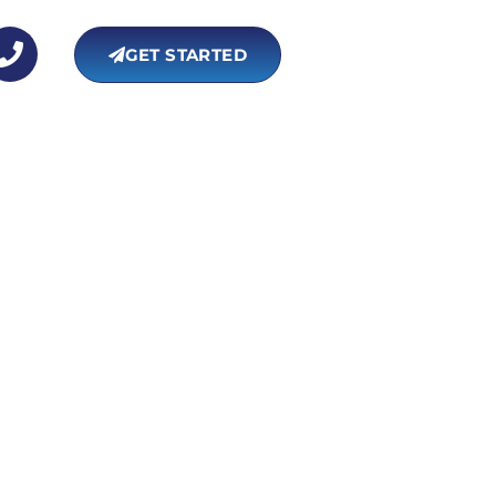
GET STARTED
yzyka. Czy zastanawiałeś się, jak
ocje z krupierem na żywo z szansą na
z wiedzieć
i streamowi możesz obserwować każde
tóre warto sprawdzić przed rozpoczęciem:
entność i ochronę danych.
egie bez dużego ryzyka. Dzięki temu szybciej