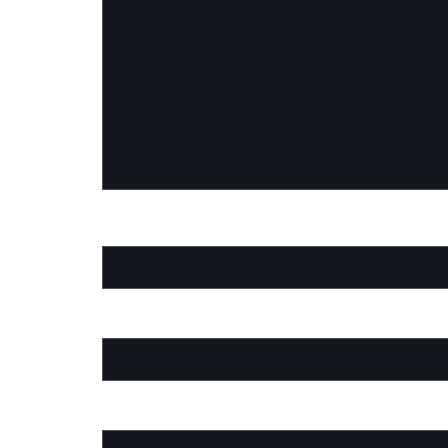
NAME
*
EMAIL
*
WEBSITE