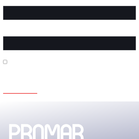
EMAIL
*
WEBSITE
SAVE MY NAME, EMAIL, AND WEBSITE IN THIS BROWSER FOR
THE NEXT TIME I COMMENT.