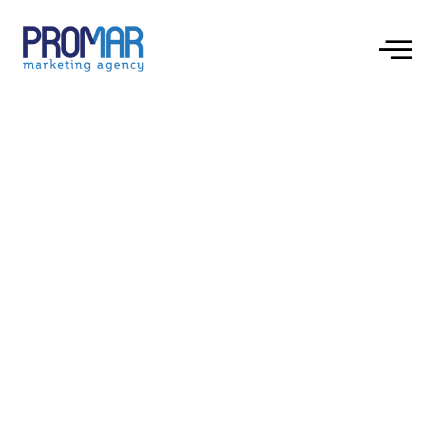
Il richiamo dei jackpot nelle slot online è irresistibile:
una luce scintillante, una melodia che aumenta di
intensità e la promessa di trasformare una piccola
puntata in una fortuna da sogno. Milioni di giocatori
si avvicinano alle slot per la pura adrenalina del
“colpo grosso”, ma dietro l’effimero bagliore si
nasconde una realtà più complessa, dove la
gestione consapevole del proprio tempo e del
proprio denaro è fondamentale.
Negli ultimi anni l’iGaming ha risposto a questa
esigenza con il concetto di “mindful gaming”, un
insieme di strumenti – limiti di spesa, timer di