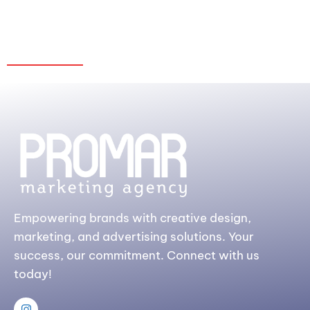
SAVE MY NAME, EMAIL, AND WEBSITE IN THIS BROWSER FOR
THE NEXT TIME I COMMENT.
Empowering brands with creative design,
marketing, and advertising solutions. Your
success, our commitment. Connect with us
today!