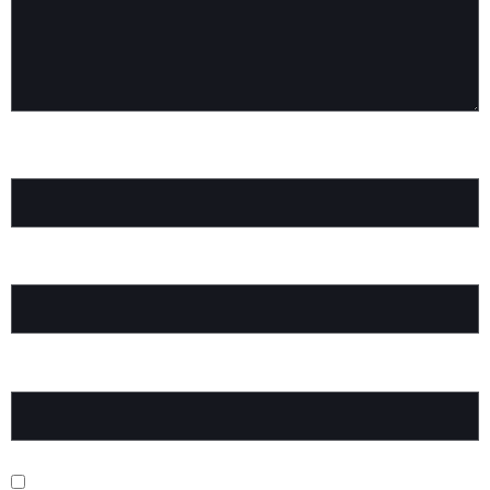
NAME
*
EMAIL
*
WEBSITE