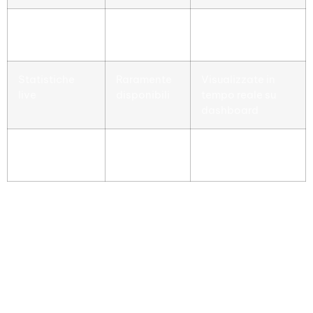
Timer di
Assente
Notifiche ogni
sessione
30 minuti
Statistiche
Raramente
Visualizzate in
live
disponibili
tempo reale su
dashboard
Auditing
Variabile
Certificato da
enti riconosciuti
In pratica, un giocatore consapevole può
monitorare il proprio budget, vedere l’andamento
del jackpot e decidere quando è il momento di
fermarsi, trasformando la “fortuna” in una scelta
informata.