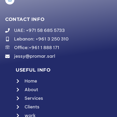
CONTACT INFO
UAE: +971 58 685 5733
Lebanon: +961 3 250 310
Office:+961 1 888 171
jessy@promar.sarl
USEFUL INFO
Home
About
Services
Clients
work