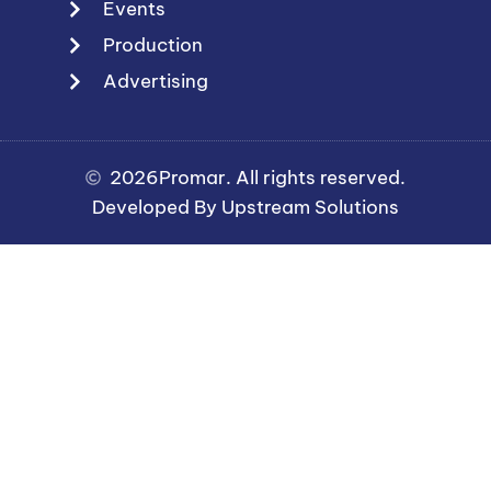
Events
Production
Advertising
2026
Promar. All rights reserved.
Developed By Upstream Solutions